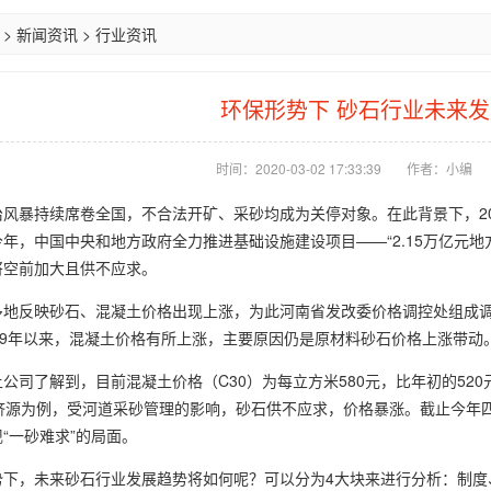
>
新闻资讯
>
行业资讯
环保形势下 砂石行业未来
时间：2020-03-02 17:33:39
作者：小编
治风暴持续席卷全国，不合法开矿、采砂均成为关停对象。在此背景下，2
年，中国中央和地方政府全力推进基础设施建设项目——“2.15万亿元地方
将空前加大且供不应求。
多地反映砂石、混凝土价格出现上涨，为此河南省发改委价格调控处组成
19年以来，混凝土价格有所上涨，主要原因仍是原材料砂石价格上涨带动
公司了解到，目前混凝土价格（C30）为每立方米580元，比年初的520元
济源为例，受河道采砂管理的影响，砂石供不应求，价格暴涨。截止今年四
“一砂难求”的局面。
势下，未来砂石行业发展趋势将如何呢？可以分为4大块来进行分析：制度