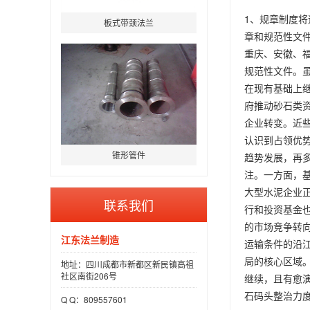
1、规章制度
板式带颈法兰
章和规范性文
重庆、安徽、
规范性文件。
在现有基础上
府推动砂石类
企业转变。近些
认识到占领优
锥形管件
趋势发展，再
注。一方面，
大型水泥企业
联系我们
行和投资基金
的市场竞争转
江东法兰制造
运输条件的沿
局的核心区域。
地址：四川成都市新都区新民镇高祖
社区南街206号
继续，且有愈演
石码头整治力
Q Q：809557601