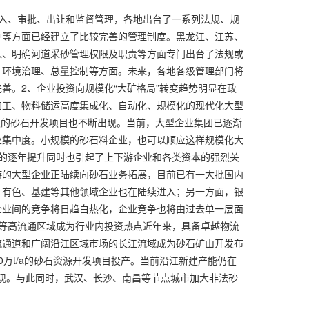
入、审批、出让和监督管理，各地出台了一系列法规、规
护等方面已经建立了比较完善的管理制度。黑龙江、江苏、
入、明确河道采砂管理权限及职责等方面专门出台了法规或
、环境治理、总量控制等方面。未来，各地各级管理部门将
善。2、企业投资向规模化“大矿格局”转变趋势明显在政
加工、物料储运高度集成化、自动化、规模化的现代化大型
吨级的砂石开发项目也不断出现。当前，大型企业集团已逐渐
业集中度。小规模的砂石料企业，也可以顺应这样规模化大
的逐年提升同时也引起了上下游企业和各类资本的强烈关
游的大型企业正陆续向砂石业务拓展，目前已有一大批国内
、有色、基建等其他领域企业也在陆续进入；另一方面，银
企业间的竞争将日趋白热化，企业竞争也将由过去单一层面
等高流通区域成为行业内投资热点近年来，具备卓越物流
流通道和广阔沿江区域市场的长江流域成为砂石矿山开发布
0万t/a的砂石资源开发项目投产。当前沿江新建产能仍在
频出现。与此同时，武汉、长沙、南昌等节点城市加大非法砂