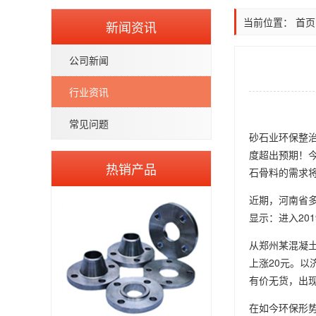
当前位置：
首页
新闻资讯
公司新闻
行业资讯
常见问题
砂石业环保整
度超出预期！今
热销产品
石骨料的需求
近期，河南省
显示：进入20
从郑州某混凝土
上涨20元。以
有价无货，出现
在如今环保形