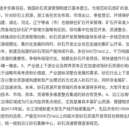
将逐步完善目前，我国砂石资源管理制度已基本建立。为规范砂石类矿的准
件。针对砂石土资源，浙江省在优化布局、市场出让、审批登记、环境保
福建、湖北、河北、辽宁等省（市）也相继在矿石开采管理、矿石开采准
虽然各地在砂石矿产管理方面略有区别，但均集中在规范开发、资源整合
继续推进砂石资源管理创新，砂石资源开发管理制度体系将进一步规范和完
资源规模化、集约化发展的同时，砂石开发企业也在加速向集矿山开采、
年，新建及拟建的砂石项目产能持续升高，多在500万t/a以上，千万
势资源的重要性，争相布局现代化、规模化砂石开发项目，将快速提升行
多赚一桶金。3、产业链上下游企业及跨界资本正在加速进场砂石资源价格
基于战略布局考虑和价值链、产业链纵深整合发展的需求，砂石行业上下
正在以整合资源或构建新型产业模式的方式进入砂石行业，同时非金属矿
也正加速进场。未来，砂石资源开发领域的资本来源将多样化，大型开发
向技术、市场、资本、资源等多维度整合集成的综合性竞争。4、沿江沿海
江沿海区域成为行业内投资焦点地区，尤其是兼具丰富矿山资源、便捷物
自2013年起，长江流域新建大型生产线开始密集投产，先后共有约1500
愈烈的态势，产能在5000万t/a以上的超大型砂石资源开发项目也频
度，统一规划沿江砂石集散中心，砂石流通管理逐渐规范。