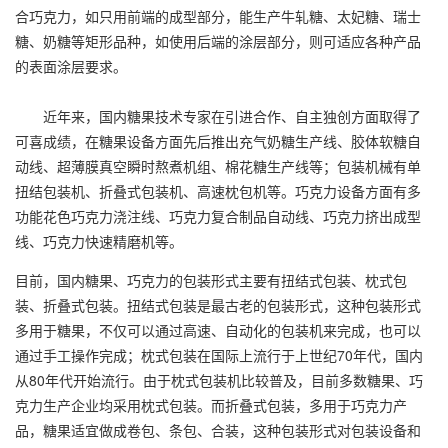
合巧克力，如只用前端的成型部分，能生产牛轧糖、太妃糖、瑞士
糖、奶糖等矩形品种，如使用后端的涂层部分，则可适应各种产品
的表面涂层要求。
近年来，国内糖果技术专家在引进合作、自主独创方面取得了
可喜成绩，在糖果设备方面先后推出充气奶糖生产线、胶体软糖自
动线、超薄膜真空瞬时熬煮机组、棉花糖生产线等；包装机械有单
扭结包装机、折叠式包装机、高速枕包机等。巧克力设备方面有多
功能花色巧克力浇注线、巧克力复合制品自动线、巧克力挤出成型
线、巧克力快速精磨机等。
目前，国内糖果、巧克力的包装形式主要有扭结式包装、枕式包
装、折叠式包装。扭结式包装是最古老的包装形式，这种包装形式
多用于糖果，不仅可以通过高速、自动化的包装机来完成，也可以
通过手工操作完成；枕式包装在国际上流行于上世纪70年代，国内
从80年代开始流行。由于枕式包装机比较普及，目前多数糖果、巧
克力生产企业均采用枕式包装。而折叠式包装，多用于巧克力产
品，糖果适宜做成卷包、条包、合装，这种包装形式对包装设备和