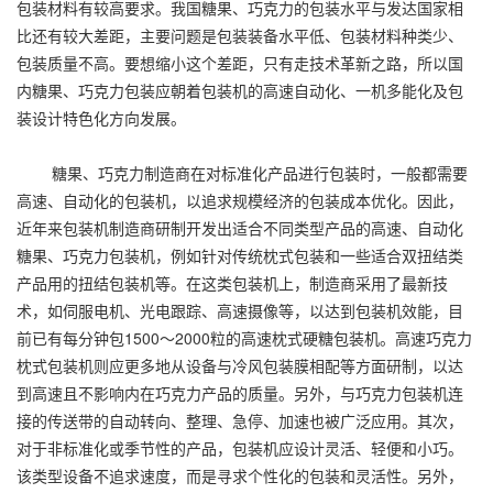
包装材料有较高要求。我国糖果、巧克力的包装水平与发达国家相
比还有较大差距，主要问题是包装装备水平低、包装材料种类少、
包装质量不高。要想缩小这个差距，只有走技术革新之路，所以国
内糖果、巧克力包装应朝着包装机的高速自动化、一机多能化及包
装设计特色化方向发展。
糖果、巧克力制造商在对标准化产品进行包装时，一般都需要
高速、自动化的包装机，以追求规模经济的包装成本优化。因此，
近年来包装机制造商研制开发出适合不同类型产品的高速、自动化
糖果、巧克力包装机，例如针对传统枕式包装和一些适合双扭结类
产品用的扭结包装机等。在这类包装机上，制造商采用了最新技
术，如伺服电机、光电跟踪、高速摄像等，以达到包装机效能，目
前已有每分钟包1500～2000粒的高速枕式硬糖包装机。高速巧克力
枕式包装机则应更多地从设备与冷风包装膜相配等方面研制，以达
到高速且不影响内在巧克力产品的质量。另外，与巧克力包装机连
接的传送带的自动转向、整理、急停、加速也被广泛应用。其次，
对于非标准化或季节性的产品，包装机应设计灵活、轻便和小巧。
该类型设备不追求速度，而是寻求个性化的包装和灵活性。另外，